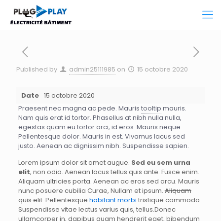
Published by
admin25111985
on
15 octobre 2020
Date
15 octobre 2020
Praesent nec magna ac pede. Mauris
tooltip
mauris.
Nam quis erat id tortor. Phasellus at nibh nulla nulla,
egestas quam eu tortor orci, id eros. Mauris neque.
Pellentesque dolor. Mauris in est. Vivamus lacus sed
justo. Aenean ac dignissim nibh. Suspendisse sapien.
Lorem ipsum dolor sit amet augue.
Sed eu sem urna
elit
, non odio. Aenean lacus tellus quis ante. Fusce enim.
Aliquam ultricies porta. Aenean ac eros sed arcu. Mauris
nunc posuere cubilia Curae, Nullam et ipsum.
Aliquam
quis elit
. Pellentesque
habitant morbi
tristique commodo.
Suspendisse vitae lectus varius quis, tellus.Donec
ullamcorper in, dapibus quam hendrerit eget, bibendum