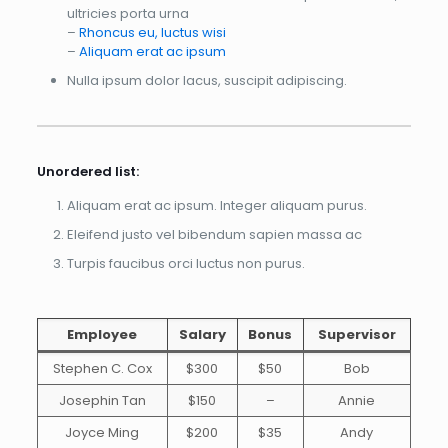
ultricies porta urna
–
Rhoncus eu, luctus wisi
–
Aliquam erat ac ipsum
Nulla ipsum dolor lacus, suscipit adipiscing.
Unordered list:
Aliquam erat ac ipsum. Integer aliquam purus.
Eleifend justo vel bibendum sapien massa ac
Turpis faucibus orci luctus non purus.
Employee
Salary
Bonus
Supervisor
Stephen C. Cox
$300
$50
Bob
Josephin Tan
$150
–
Annie
Joyce Ming
$200
$35
Andy