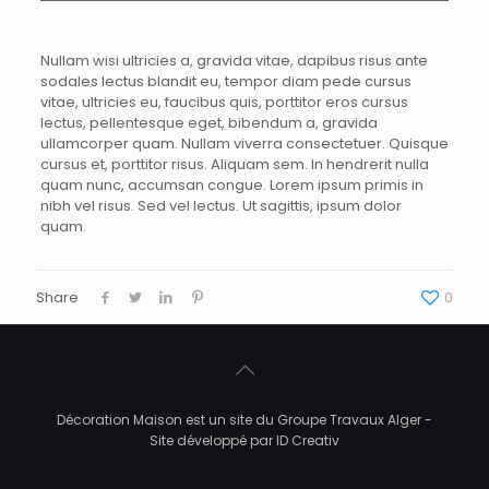
Nullam wisi ultricies a, gravida vitae, dapibus risus ante
sodales lectus blandit eu, tempor diam pede cursus
vitae, ultricies eu, faucibus quis, porttitor eros cursus
lectus, pellentesque eget, bibendum a, gravida
ullamcorper quam. Nullam viverra consectetuer. Quisque
cursus et, porttitor risus. Aliquam sem. In hendrerit nulla
quam nunc, accumsan congue. Lorem ipsum primis in
nibh vel risus. Sed vel lectus. Ut sagittis, ipsum dolor
quam.
Share
0
Décoration Maison est un site du Groupe Travaux Alger -
Site développé par ID Creativ