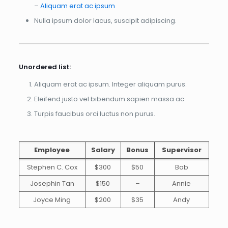
–
Aliquam erat ac ipsum
Nulla ipsum dolor lacus, suscipit adipiscing.
Unordered list:
Aliquam erat ac ipsum. Integer aliquam purus.
Eleifend justo vel bibendum sapien massa ac
Turpis faucibus orci luctus non purus.
Employee
Salary
Bonus
Supervisor
Stephen C. Cox
$300
$50
Bob
Josephin Tan
$150
–
Annie
Joyce Ming
$200
$35
Andy