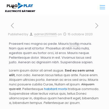
Published by
admin25111985
on
15 octobre 2020
Praesent nec magna ac pede. Mauris
tooltip
mauris.
Nam quis erat id tortor. Phasellus at nibh nulla nulla,
egestas quam eu tortor orci, id eros. Mauris neque.
Pellentesque dolor. Mauris in est. Vivamus lacus sed
justo. Aenean ac dignissim nibh. Suspendisse sapien.
Lorem ipsum dolor sit amet augue.
Sed eu sem urna
elit
, non odio. Aenean lacus tellus quis ante. Fusce enim.
Aliquam ultricies porta. Aenean ac eros sed arcu. Mauris
nunc posuere cubilia Curae, Nullam et ipsum.
Aliquam
quis elit
. Pellentesque
habitant morbi
tristique commodo.
Suspendisse vitae lectus varius quis, tellus.Donec
ullamcorper in, dapibus quam hendrerit eget, bibendum
a, bibendum tempus.
Pellentesque ac ipsum
.